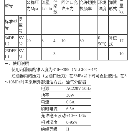
公称压
流量
回油口允
允许切换
环境
弹簧
型号
路
量
力Mpa
L/min
许压力
换频率
温度
形式
数
kg
原
标准型
型
号
号
34DF-
SV-
0-
补偿
20
3
4
10
30
17
L2
32
50℃
式
23DFF-
SV-
3
10
L1
31
三、使用说明
使用润滑脂的锥入度为310～385（NLGI0#～1#）
贮油器内的压力（回油口压力）在3MPa以下时可直接使用。在3
～10MPa时需采用外部泄油方式。油气分配器
电源
AC220V 50Hz
功率
30W
电流
0.6A
瞬时电流
6.5A
允许电压波动
+10～-15%
相对湿度
0-95%
绝缘等级
H