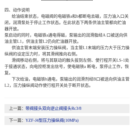
四、动作说明
给油结束状态，电磁阀的电磁铁a和b都断电去磁，压力油入口关
闭，润滑泵处于停止工作状态。在此状态下两条供油主管都向贮油
器开放。
泵启动的同时，电磁铁a通电得磁，泵输出的润滑脂经A 口被送向供
油主管L1，供油主管L2仍向贮油器开放。
供油主管末端安装压力操纵阀，当主管L1末端的压力大于压力操
纵阀的设定压力时，将其滑阀推向右侧。
滑阀移动右侧，将与其联动的触头拔到左侧、使行程开关LS-1处
于接通状态，向电控柜发出信号，使电磁铁a 断电，泵停止工作，恢
复。
下次给油，电磁铁b通电，泵输出的润滑剂经B口被送向供油主管
L2，压力操纵阀动作使行程开关处于断开状态。
上一篇：
带阀接头双向逆止阀接头Rc3/8
下一篇：
YZF-J4型压力操纵阀(10MPa)